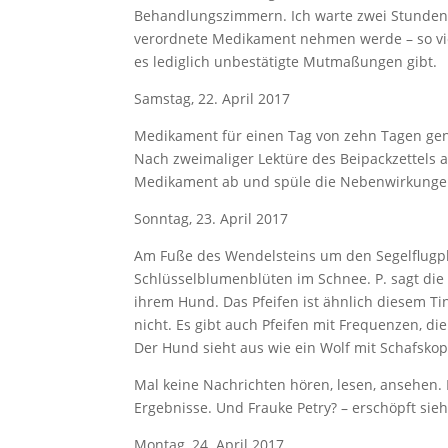
Behandlungszimmern. Ich warte zwei Stunden a
verordnete Medikament nehmen werde – so v
es lediglich unbestätigte Mutmaßungen gibt.
Samstag, 22. April 2017
Medikament für einen Tag von zehn Tagen ge
Nach zweimaliger Lektüre des Beipackzettels 
Medikament ab und spüle die Nebenwirkungen 
Sonntag, 23. April 2017
Am Fuße des Wendelsteins um den Segelflugplatz
Schlüsselblumenblüten im Schnee. P. sagt die 
ihrem Hund. Das Pfeifen ist ähnlich diesem T
nicht. Es gibt auch Pfeifen mit Frequenzen, d
Der Hund sieht aus wie ein Wolf mit Schafskop
Mal keine Nachrichten hören, lesen, ansehen. 
Ergebnisse. Und Frauke Petry? – erschöpft sie
Montag, 24. April 2017