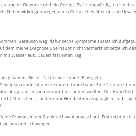
uf meine Diagnose und ein Rezept. Es ist fragwürdig, ob ich das
iele Nebenwirkungen wegen eines Geräusches über dessen Ursac
nommen, Geräusch weg, dafür sechs Symptome zusätzlich aufgeta
auf dem meine Diagnose überhaupt nicht vermerkt ist setze ich da
mit Wasser aus. Dauert fast einen Tag.
 gelaufen. Bis ins Tal tief verschneit. Blassgelb
Segelplatzrunde ist unsere innere Landebahn. Eine Frau pfeift na
initusohrgeräusch von dem wir hier landen wollten. Der Hund hört
ie nicht Menschen-, sondern nur Hundeohren zugänglich sind, sagt 
f.
Keine Prognosen der Frankreichwahl angeschaut. Erst recht nicht 
ht sie aus und schwanger.